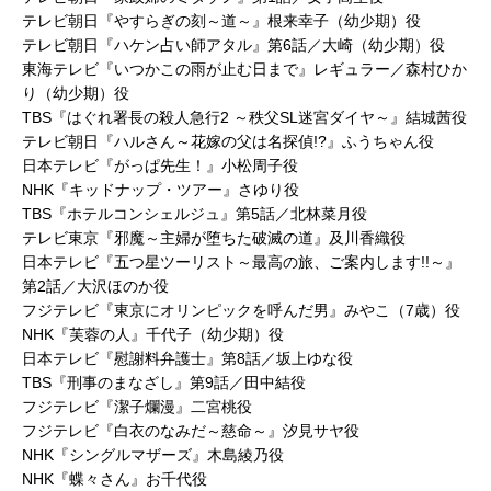
テレビ朝日『やすらぎの刻～道～』根来幸子（幼少期）役
テレビ朝日『ハケン占い師アタル』第6話／大崎（幼少期）役
東海テレビ『いつかこの雨が止む日まで』レギュラー／森村ひか
り（幼少期）役
TBS『はぐれ署長の殺人急行2 ～秩父SL迷宮ダイヤ～』結城茜役
テレビ朝日『ハルさん～花嫁の父は名探偵!?』ふうちゃん役
日本テレビ『がっぱ先生！』小松周子役
NHK『キッドナップ・ツアー』さゆり役
TBS『ホテルコンシェルジュ』第5話／北林菜月役
テレビ東京『邪魔～主婦が堕ちた破滅の道』及川香織役
日本テレビ『五つ星ツーリスト～最高の旅、ご案内します!!～』
第2話／大沢ほのか役
フジテレビ『東京にオリンピックを呼んだ男』みやこ（7歳）役
NHK『芙蓉の人』千代子（幼少期）役
日本テレビ『慰謝料弁護士』第8話／坂上ゆな役
TBS『刑事のまなざし』第9話／田中結役
フジテレビ『潔子爛漫』二宮桃役
フジテレビ『白衣のなみだ～慈命～』汐見サヤ役
NHK『シングルマザーズ』木島綾乃役
NHK『蝶々さん』お千代役