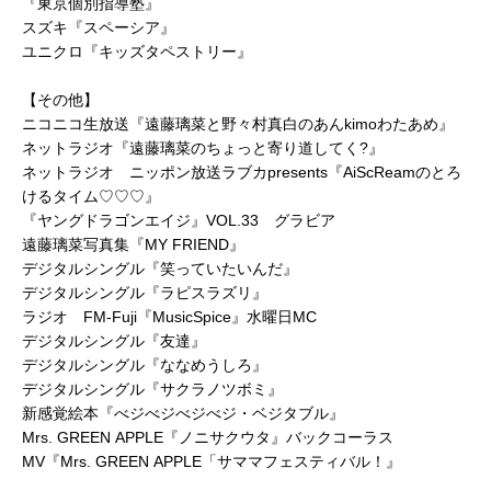
『東京個別指導塾』
スズキ『スペーシア』
ユニクロ『キッズタペストリー』
【その他】
ニコニコ生放送『遠藤璃菜と野々村真白のあんkimoわたあめ』
ネットラジオ『遠藤璃菜のちょっと寄り道してく?』
ネットラジオ ニッポン放送ラブカpresents『AiScReamのとろ
けるタイム♡♡♡』
『ヤングドラゴンエイジ』VOL.33 グラビア
遠藤璃菜写真集『MY FRIEND』
デジタルシングル『笑っていたいんだ』
デジタルシングル『ラピスラズリ』
ラジオ FM-Fuji『MusicSpice』水曜日MC
デジタルシングル『友達』
デジタルシングル『ななめうしろ』
デジタルシングル『サクラノツボミ』
新感覚絵本『べジべジべジべジ・ベジタブル』
Mrs. GREEN APPLE『ノニサクウタ』バックコーラス
MV『Mrs. GREEN APPLE「サママフェスティバル！』