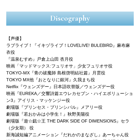
Discography
【声優】
ラブライブ！『イキヅライブ！LOVELIVE! BULEBIRD』麻布麻
衣役
『温泉むすめ』戸倉上山田 杏月役
映画「マッドマックス:フュリオサ」少女フュリオサ役
TOKYO-MX『青の祓魔師 島根啓明結社篇』月雲役
TOKYO MX他『おとなりに銀河』久我まち役
Netflix『ウェンズデー』日本語吹替版／ウェンズデー役
映画『EUREKA／交響詩篇エウレカセブン・ハイエボリューショ
ン3』アイリス・マッケンジー役
劇場版『プリンセス・プリンシパル』メアリー役
劇場版『若おかみは小学生！』秋野美陽役
劇場版『遊☆戯☆王 THE DARK SIDE OF DIMENSIONS』セラ
（少女期） 役
新海誠短編アニメーション『だれかのまなざし』あーちゃん役