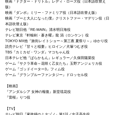
映画『ドクター・ドリトル』レディ・ローズ役（日本語吹替え
版）
映画『ダンボ』ミリー・ファミリア役（日本語吹替え版）
映画『プーと大人になった僕』クリストファー・マデリン役（日
本語吹替え版）
テレビ朝日他『RE-MAIN』清水明日海役
テレビ東京『軒轅剣・蒼き曜』龍 涓（ロンケン）役
TOKYO MX他『旅街レイトショー～第三夜 夏祭り～』ゆかり役
読売テレビ『甘々と稲妻』ヒロイン／犬塚つむぎ役
TBS『カミカゼ・ワンダ』マコちゃん役
日本テレビ他『ばらかもん』レギュラー／久保田陽菜役
ゲーム『サクラ革命～花咲く乙女たち』玉野アンジェリカ役
ゲーム『ゴッドイーター3』フィム役
ゲーム『グランブルーファンタジー』ドロッセル役
【映画】
『アンダルシア 女神の報復』新堂琉花役
『雷桜』りつ役
【TV】
テレビ朝日『家政婦のミタゾノ』第1話／女子高生役