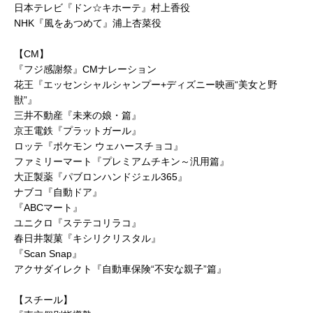
日本テレビ『ドン☆キホーテ』村上香役
NHK『風をあつめて』浦上杏菜役
【CM】
『フジ感謝祭』CMナレーション
花王『エッセンシャルシャンプー+ディズニー映画“美女と野
獣”』
三井不動産『未来の娘・篇』
京王電鉄『プラットガール』
ロッテ『ポケモン ウェハースチョコ』
ファミリーマート『プレミアムチキン～汎用篇』
大正製薬『パブロンハンドジェル365』
ナブコ『自動ドア』
『ABCマート』
ユニクロ『ステテコリラコ』
春日井製菓『キシリクリスタル』
『Scan Snap』
アクサダイレクト『自動車保険“不安な親子”篇』
【スチール】