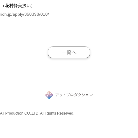
約（花村怜美扱い）
corich.jp/apply/350398/010/
一覧へ
V
T Production CO.,LTD. All Rights Reserved.